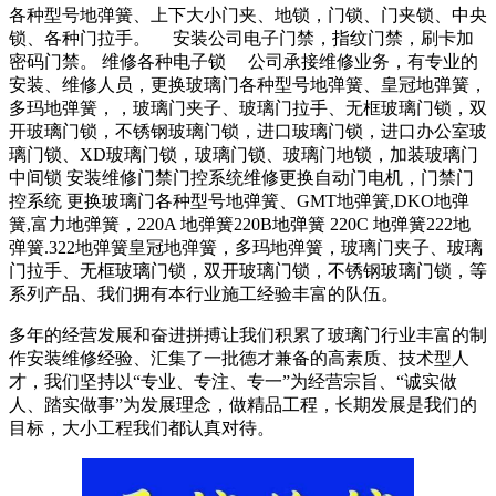
各种型号地弹簧、上下大小门夹、地锁，门锁、门夹锁、中央
锁、各种门拉手。 安装公司电子门禁，指纹门禁，刷卡加
密码门禁。 维修各种电子锁 公司承接维修业务，有专业的
安装、维修人员，更换玻璃门各种型号地弹簧、皇冠地弹簧，
多玛地弹簧，，玻璃门夹子、玻璃门拉手、无框玻璃门锁，双
开玻璃门锁，不锈钢玻璃门锁，进口玻璃门锁，进口办公室玻
璃门锁、XD玻璃门锁，玻璃门锁、玻璃门地锁，加装玻璃门
中间锁 安装维修门禁门控系统维修更换自动门电机，门禁门
控系统 更换玻璃门各种型号地弹簧、GMT地弹簧,DKO地弹
簧,富力地弹簧，220A 地弹簧220B地弹簧 220C 地弹簧222地
弹簧.322地弹簧皇冠地弹簧，多玛地弹簧，玻璃门夹子、玻璃
门拉手、无框玻璃门锁，双开玻璃门锁，不锈钢玻璃门锁，等
系列产品、我们拥有本行业施工经验丰富的队伍。
多年的经营发展和奋进拼搏让我们积累了玻璃门行业丰富的制
作安装维修经验、汇集了一批德才兼备的高素质、技术型人
才，我们坚持以“专业、专注、专一”为经营宗旨、“诚实做
人、踏实做事”为发展理念，做精品工程，长期发展是我们的
目标，大小工程我们都认真对待。